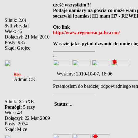
cześć wszystkim!!!
Podaje namiary na gościa co może wam p
soczewki i zamiast H1 mam H7 - REW
Silnik: 2.0i
8v[hybryda]
Oto link
Wiek: 45
http://www.regeneracja-hc.com/
Dołączył: 21 Maj 2010
Posty: 985
W razie jakis pytań dzwonić do mnie ch
Skąd: Grojec
_________________
,,,
Wysłany: 2010-10-07, 16:06
Kiler
Admin CK
Przenioslem do bardziej odpowiedniego te
_________________
Silnik: X25XE
Status:
...
Pomógł:
5 razy
Wiek: 43
Dołączył: 22 Mar 2009
Posty: 2074
Skąd: M-ce