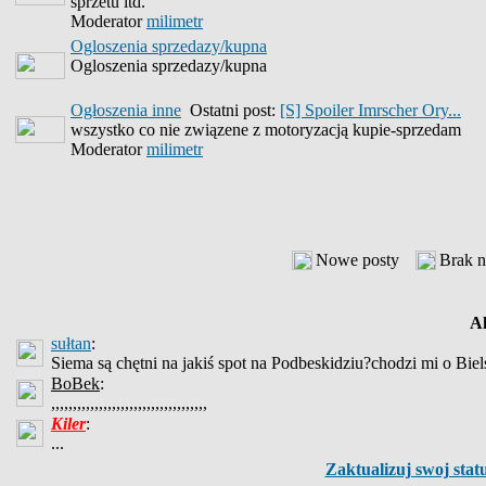
sprzetu itd.
Moderator
milimetr
Ogloszenia sprzedazy/kupna
Ogloszenia sprzedazy/kupna
Ogłoszenia inne
Ostatni post:
[S] Spoiler Imrscher Ory...
wszystko co nie związene z motoryzacją kupie-sprzedam
Moderator
milimetr
Nowe posty
Brak 
Ak
sułtan
:
Siema są chętni na jakiś spot na Podbeskidziu?chodzi mi o Bie
BoBek
:
,,,,,,,,,,,,,,,,,,,,,,,,,,,,,,,,,,,,
Kiler
:
...
Zaktualizuj swoj stat