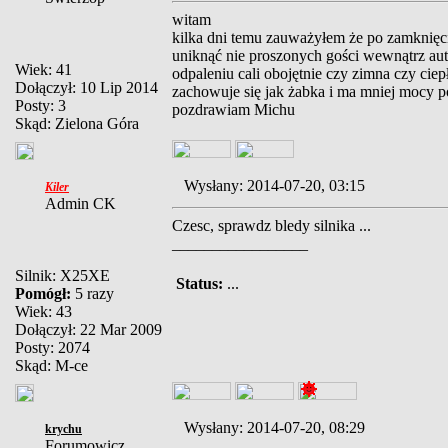
witam
kilka dni temu zauważyłem że po zamknięci
uniknąć nie proszonych gości wewnątrz aut
Wiek: 41
odpaleniu cali obojętnie czy zimna czy ciep
Dołączył: 10 Lip 2014
zachowuje się jak żabka i ma mniej mocy p
Posty: 3
pozdrawiam Michu
Skąd: Zielona Góra
Wysłany: 2014-07-20, 03:15
Kiler
Admin CK
Czesc, sprawdz bledy silnika ...
_________________
Silnik: X25XE
Status:
...
Pomógł:
5 razy
Wiek: 43
Dołączył: 22 Mar 2009
Posty: 2074
Skąd: M-ce
Wysłany: 2014-07-20, 08:29
krychu
Forumowicz