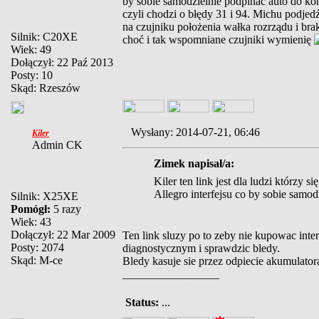
by sobie samodzielnie podpinać auto do k
czyli chodzi o błędy 31 i 94. Michu podje
na czujniku położenia wałka rozrządu i bra
Silnik: C20XE
choć i tak wspomniane czujniki wymienię
Wiek: 49
Dołączył: 22 Paź 2013
Posty: 10
Skąd: Rzeszów
Wysłany: 2014-07-21, 06:46
Kiler
Admin CK
Zimek napisał/a:
Kiler ten link jest dla ludzi którzy 
Allegro interfejsu co by sobie samo
Silnik: X25XE
Pomógł:
5 razy
Wiek: 43
Dołączył: 22 Mar 2009
Ten link sluzy po to zeby nie kupowac int
Posty: 2074
diagnostycznym i sprawdzic bledy.
Skąd: M-ce
Bledy kasuje sie przez odpiecie akumulator
_________________
Status:
...