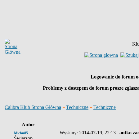
Klu
Logowanie do forum o
Problemy z dostepem do forum prosze zglasz
Calibra Klub Strona Główna
»
Techniczne
»
Techniczne
Autor
Wysłany: 2014-07-19, 22:13
autko za
Michu85
Świerzop