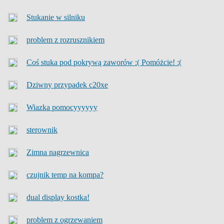
Stukanie w silniku
problem z rozrusznikiem
Coś stuka pod pokrywą zaworów :( Pomóżcie! :(
Dziwny przypadek c20xe
Wiazka pomocyyyyyy
sterownik
Zimna nagrzewnica
czujnik temp na kompa?
dual display kostka!
problem z ogrzewaniem