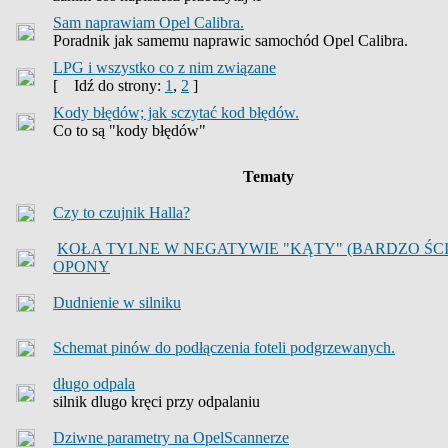
Sam naprawiam Opel Calibra.
Poradnik jak samemu naprawic samochód Opel Calibra.
LPG i wszystko co z nim związane
[
Idź do strony:
1
,
2
]
Kody błędów; jak sczytać kod błędów.
Co to są "kody błędów"
Tematy
Czy to czujnik Halla?
KOŁA TYLNE W NEGATYWIE "KĄTY" (BARDZO ŚC
OPONY
Dudnienie w silniku
Schemat pinów do podłączenia foteli podgrzewanych.
długo odpala
silnik dlugo kręci przy odpalaniu
Dziwne parametry na OpelScannerze