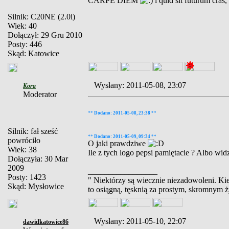
CARPE DIEM
i quid sit futurum cras
Silnik: C20NE (2.0i)
Wiek: 40
Dołączył: 29 Gru 2010
Posty: 446
Skąd: Katowice
Wysłany: 2011-05-08, 23:07
Kora
Moderator
**
Dodano: 2011-05-08, 23:38
**
Silnik: fał sześć
**
Dodano: 2011-05-09, 09:34
**
powróciło
O jaki prawdziwe
Wiek: 38
Ile z tych logo pepsi pamiętacie ? Albo wid
Dołączyła: 30 Mar
2009
_________________
Posty: 1423
" Niektórzy są wiecznie niezadowoleni. Kied
Skąd: Mysłowice
to osiągną, tęsknią za prostym, skromnym 
Wysłany: 2011-05-10, 22:07
dawidkatowice86