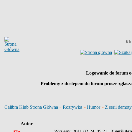
Klu
Logowanie do forum o
Problemy z dostepem do forum prosze zglasz
Calibra Klub Strona Główna
»
Rozrywka
»
Humor
»
Z serii demoty
Autor
Wysłany: 2011-02-24, 05:21
Z serii de
Kiler