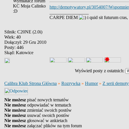
Wymiatacz forum
KC Moja Calinko
http://demotywatory.pl/3054007/Wspomnie
:D
_________________
CARPE DIEM
i quid sit futurum cras
Silnik: C20NE (2.0i)
Wiek: 40
Dołączył: 29 Gru 2010
Posty: 446
Skąd: Katowice
Wyświetl posty z ostatnich:
Calibra Klub Strona Główna
»
Rozrywka
»
Humor
»
Z serii demoty
Nie możesz
pisać nowych tematów
Nie możesz
odpowiadać w tematach
Nie możesz
zmieniać swoich postów
Nie możesz
usuwać swoich postów
Nie możesz
głosować w ankietach
Nie możesz
załączać plików na tym forum