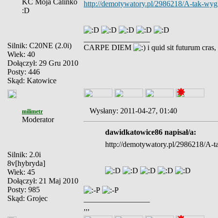
KC Moja Calinko
http://demotywatory.pl/2986218/A-tak-wy
:D
_________________
Silnik: C20NE (2.0i)
CARPE DIEM
i quid sit futurum cras
Wiek: 40
Dołączył: 29 Gru 2010
Posty: 446
Skąd: Katowice
Wysłany: 2011-04-27, 01:40
milimetr
Moderator
dawidkatowice86 napisał/a:
http://demotywatory.pl/2986218/A-
Silnik: 2.0i
8v[hybryda]
Wiek: 45
Dołączył: 21 Maj 2010
Posty: 985
Skąd: Grojec
_________________
,,,