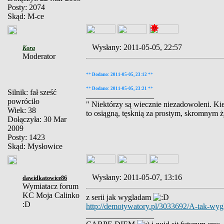
Posty: 2074
Skąd: M-ce
Wysłany: 2011-05-05, 22:57
Kora
Moderator
**
Dodano: 2011-05-05, 23:12
**
**
Dodano: 2011-05-05, 23:21
**
Silnik: fał sześć
_________________
powróciło
" Niektórzy są wiecznie niezadowoleni. Kied
Wiek: 38
to osiągną, tęsknią za prostym, skromnym 
Dołączyła: 30 Mar
2009
Posty: 1423
Skąd: Mysłowice
Wysłany: 2011-05-07, 13:16
dawidkatowice86
Wymiatacz forum
KC Moja Calinko
z serii jak wygladam
:D
http://demotywatory.pl/3033692/A-tak-wy
_________________