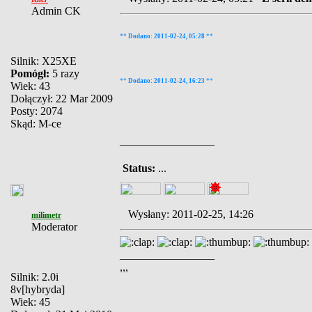
Admin CK
**
Dodano: 2011-02-24, 05:28
**
Silnik: X25XE
Pomógł:
5 razy
**
Dodano: 2011-02-24, 16:23
**
Wiek: 43
Dołączył: 22 Mar 2009
Posty: 2074
Skąd: M-ce
_________________
Status:
...
Wysłany: 2011-02-25, 14:26
milimetr
Moderator
_________________
,,,
Silnik: 2.0i
8v[hybryda]
Wiek: 45