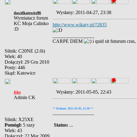
Wysłany: 2011-04-27, 23:38
dawidkatowice86
Wymiatacz forum
KC Moja Calinko
http://www.wikary.pl/?2835
:D
_________________
CARPE DIEM
i quid sit futurum cras
Silnik: C20NE (2.0i)
Wiek: 40
Dołączył: 29 Gru 2010
Posty: 446
Skąd: Katowice
Wysłany: 2011-05-05, 22:43
Kiler
Admin CK
**
Dodano: 2011-05-05, 22:46
**
_________________
Silnik: X25XE
Pomógł:
5 razy
Status:
...
Wiek: 43
Dołączył: 22 Mar 2009