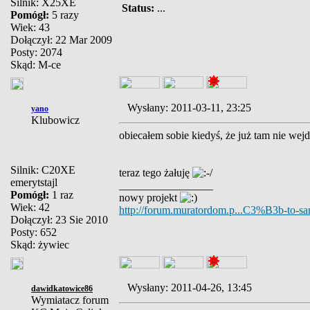
Silnik: X25XE
Status:
...
Pomógł:
5 razy
Wiek: 43
Dołączył: 22 Mar 2009
Posty: 2074
Skąd: M-ce
Wysłany: 2011-03-11, 23:25
yano
Klubowicz
obiecałem sobie kiedyś, że już tam nie wejde
Silnik: C20XE
teraz tego żałuję
emerytstajl
_________________
Pomógł:
1 raz
nowy projekt
Wiek: 42
http://forum.muratordom.p...C3%B3b-to-sa
Dołączył: 23 Sie 2010
Posty: 652
Skąd: żywiec
Wysłany: 2011-04-26, 13:45
dawidkatowice86
Wymiatacz forum