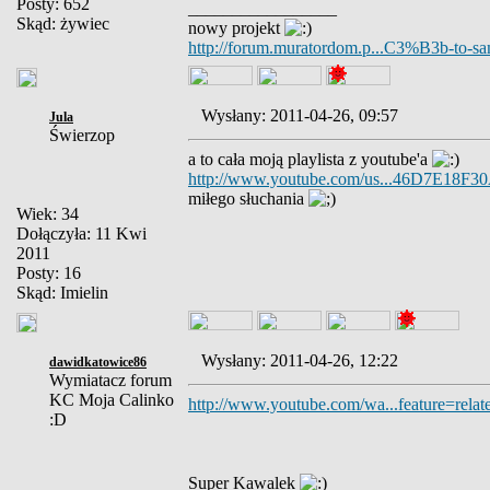
Posty: 652
_________________
Skąd: żywiec
nowy projekt
http://forum.muratordom.p...C3%B3b-to-sa
Wysłany: 2011-04-26, 09:57
Jula
Świerzop
a to cała moją playlista z youtube'a
http://www.youtube.com/us...46D7E18F
miłego słuchania
Wiek: 34
Dołączyła: 11 Kwi
2011
Posty: 16
Skąd: Imielin
Wysłany: 2011-04-26, 12:22
dawidkatowice86
Wymiatacz forum
KC Moja Calinko
http://www.youtube.com/wa...feature=relat
:D
Super Kawalek