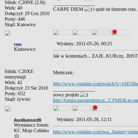
Silnik: C20NE (2.0i)
_________________
Wiek: 40
CARPE DIEM
i quid sit futurum cras
Dołączył: 29 Gru 2010
Posty: 446
Skąd: Katowice
Wysłany: 2011-05-26, 00:25
yano
Klubowicz
Jak w komentach... ZAJE..KURczę...BIS
Silnik: C20XE
Metriczek:
emerytstajl
Wiek: 42
http://www.youtube.com/watch?v=xSD3
Dołączył: 23 Sie 2010
_________________
Posty: 652
nowy projekt
Skąd: żywiec
http://forum.muratordom.p...C3%B3b-to-sa
Wysłany: 2011-05-26, 12:11
dawidkatowice86
Wymiatacz forum
KC Moja Calinko
http://www.youtube.com/wa...feature=relat
:D