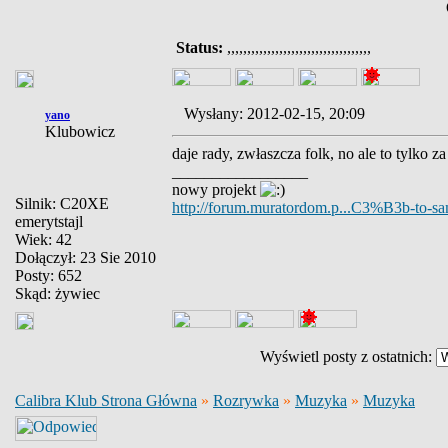
Status:
,,,,,,,,,,,,,,,,,,,,,,,,,,,,,,,,,,,,
Wysłany: 2012-02-15, 20:09
yano
Klubowicz
daje rady, zwłaszcza folk, no ale to tylko z
_________________
nowy projekt
Silnik: C20XE
http://forum.muratordom.p...C3%B3b-to-sa
emerytstajl
Wiek: 42
Dołączył: 23 Sie 2010
Posty: 652
Skąd: żywiec
Wyświetl posty z ostatnich:
Calibra Klub Strona Główna
»
Rozrywka
»
Muzyka
»
Muzyka