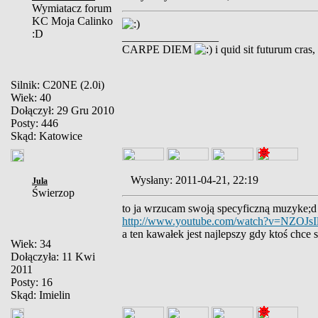
Wymiatacz forum
KC Moja Calinko
:D
_________________
CARPE DIEM
i quid sit futurum cras
Silnik: C20NE (2.0i)
Wiek: 40
Dołączył: 29 Gru 2010
Posty: 446
Skąd: Katowice
Wysłany: 2011-04-21, 22:19
Jula
Świerzop
to ja wrzucam swoją specyficzną muzyke;d
http://www.youtube.com/watch?v=NZOJs
a ten kawałek jest najlepszy gdy ktoś chce 
Wiek: 34
Dołączyła: 11 Kwi
2011
Posty: 16
Skąd: Imielin