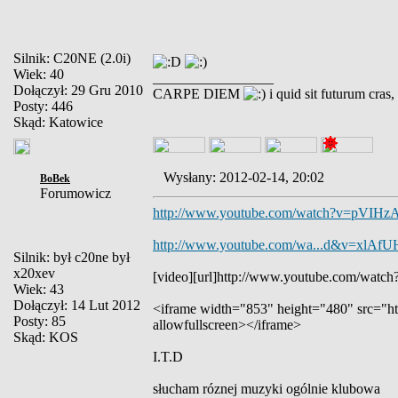
Silnik: C20NE (2.0i)
Wiek: 40
_________________
Dołączył: 29 Gru 2010
CARPE DIEM
i quid sit futurum cras
Posty: 446
Skąd: Katowice
Wysłany: 2012-02-14, 20:02
BoBek
Forumowicz
http://www.youtube.com/watch?v=pVIH
http://www.youtube.com/wa...d&v=xlA
Silnik: był c20ne był
x20xev
[video][url]http://www.youtube.com/wat
Wiek: 43
Dołączył: 14 Lut 2012
<iframe width="853" height="480" src=
Posty: 85
allowfullscreen></iframe>
Skąd: KOS
I.T.D
słucham róznej muzyki ogólnie klubowa