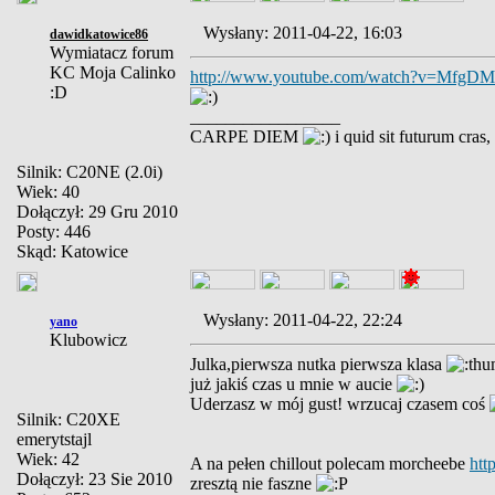
Wysłany: 2011-04-22, 16:03
dawidkatowice86
Wymiatacz forum
KC Moja Calinko
http://www.youtube.com/watch?v=MfgDM
:D
_________________
CARPE DIEM
i quid sit futurum cras
Silnik: C20NE (2.0i)
Wiek: 40
Dołączył: 29 Gru 2010
Posty: 446
Skąd: Katowice
Wysłany: 2011-04-22, 22:24
yano
Klubowicz
Julka,pierwsza nutka pierwsza klasa
już jakiś czas u mnie w aucie
Uderzasz w mój gust! wrzucaj czasem coś
Silnik: C20XE
emerytstajl
Wiek: 42
A na pełen chillout polecam morcheebe
htt
Dołączył: 23 Sie 2010
zresztą nie faszne