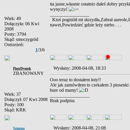
tia jasne,własnie ostatnio dałeś dobry przy
wyręczyć
_________________
Wiek: 49
Ktoś pogniótł mi skrzydła,Zabrał aureole,
Dołączyła: 06 Kwi
nawet,Powiedzieć gdzie leży niebo . . .
2008
Posty: 3794
Skąd: smoczygród
Ostrzeżeń:
1
/3/6
Wysłany: 2008-04-08, 18:33
PiotrDymek
ZBANOWANY
Ooo teraz to dostałem łoty!!
Ale jak zamówiłem to czekałem 3 piosenki a
bure od mamy!
Wiek: 37
_________________
Dołączył: 07 Kwi 2008
Brak podpisu
Posty: 100
Skąd: KRK
Wysłany: 2008-04-08, 21:08
Semena