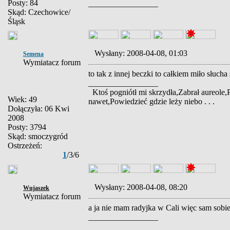
Posty: 84
_________________
Skąd: Czechowice/
Śląsk
Wysłany: 2008-04-08, 01:03
Semena
Wymiatacz forum
to tak z innej beczki to całkiem miło słuch
_________________
Ktoś pogniótł mi skrzydła,Zabrał aureole,
Wiek: 49
nawet,Powiedzieć gdzie leży niebo . . .
Dołączyła: 06 Kwi
2008
Posty: 3794
Skąd: smoczygród
Ostrzeżeń:
1
/3/6
Wysłany: 2008-04-08, 08:20
Wujaszek
Wymiatacz forum
a ja nie mam radyjka w Cali więc sam sobi
_________________