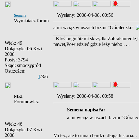
Wysłany: 2008-04-08, 00:56
Semena
Wymiatacz forum
a mi wciąż w uszach brzmi "Góraleczko"
_________________
Ktoś pogniótł mi skrzydła,Zabrał aureole,
Wiek: 49
nawet,Powiedzieć gdzie leży niebo . . .
Dołączyła: 06 Kwi
2008
Posty: 3794
Skąd: smoczygród
Ostrzeżeń:
1
/3/6
Wysłany: 2008-04-08, 00:58
NIKI
Forumowicz
Semena napisał/a:
a mi wciąż w uszach brzmi "Górale
Wiek: 46
Dołączyła: 07 Kwi
2008
Mi też, ale to inna i bardzo długa historia...