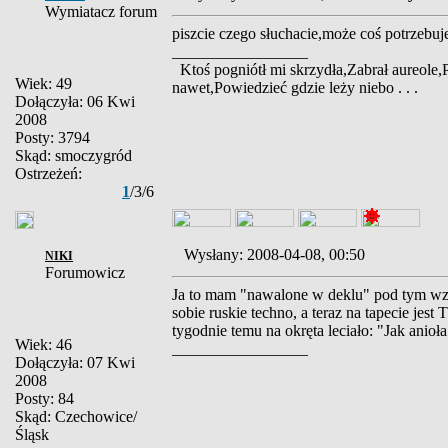
Wymiatacz forum
piszcie czego słuchacie,może coś potrzebujec
_________________
Ktoś pogniótł mi skrzydła,Zabrał aureole,
Wiek: 49
nawet,Powiedzieć gdzie leży niebo . . .
Dołączyła: 06 Kwi
2008
Posty: 3794
Skąd: smoczygród
Ostrzeżeń:
1
/3/6
Wysłany: 2008-04-08, 00:50
NIKI
Forumowicz
Ja to mam "nawalone w deklu" pod tym wzg
sobie ruskie techno, a teraz na tapecie je
tygodnie temu na okręta leciało: "Jak anioła 
Wiek: 46
_________________
Dołączyła: 07 Kwi
2008
Posty: 84
Skąd: Czechowice/
Śląsk