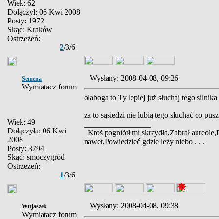
Wiek: 62
Dołączył: 06 Kwi 2008
Posty: 1972
Skąd: Kraków
Ostrzeżeń:
2
/3/6
Wysłany: 2008-04-08, 09:26
Semena
Wymiatacz forum
olaboga to Ty lepiej już słuchaj tego silnika
za to sąsiedzi nie lubią tego słuchać co pu
Wiek: 49
_________________
Dołączyła: 06 Kwi
Ktoś pogniótł mi skrzydła,Zabrał aureole,
2008
nawet,Powiedzieć gdzie leży niebo . . .
Posty: 3794
Skąd: smoczygród
Ostrzeżeń:
1
/3/6
Wysłany: 2008-04-08, 09:38
Wujaszek
Wymiatacz forum