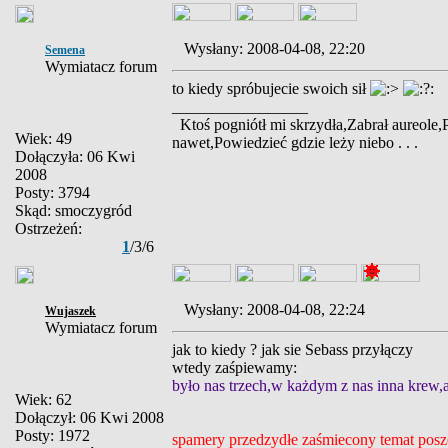
Wysłany: 2008-04-08, 22:20
Semena
Wymiatacz forum
to kiedy spróbujecie swoich sił
_________________
Ktoś pogniótł mi skrzydła,Zabrał aureole,
Wiek: 49
nawet,Powiedzieć gdzie leży niebo . . .
Dołączyła: 06 Kwi
2008
Posty: 3794
Skąd: smoczygród
Ostrzeżeń:
1
/3/6
Wysłany: 2008-04-08, 22:24
Wujaszek
Wymiatacz forum
jak to kiedy ? jak sie Sebass przyłączy
wtedy zaśpiewamy:
było nas trzech,w każdym z nas inna krew,al
Wiek: 62
Dołączył: 06 Kwi 2008
Posty: 1972
spamery przedzydłe zaśmiecony temat posz