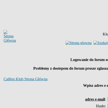
Klu
Logowanie do forum o
Problemy z dostepem do forum prosze zglasz
Calibra Klub Strona Główna
Wpisz
adres e-
adres e-mail
:
Hasło: