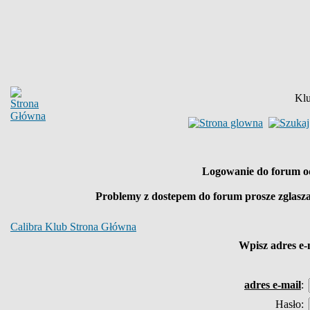
Klu
Logowanie do forum o
Problemy z dostepem do forum prosze zglasz
Calibra Klub Strona Główna
Wpisz
adres e-
adres e-mail
:
Hasło: